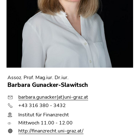
Seitenbereichs.
Zur
Übersicht
der
Seitenbereiche
Assoz. Prof. Mag.iur. Dr.iur.
Barbara Gunacker-Slawitsch
barbara.gunacker(at)uni-graz.at
+43 316 380 - 3432
Institut für Finanzrecht
Mittwoch 11.00 - 12.00
http://finanzrecht.uni-graz.at/