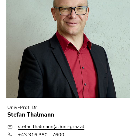
bestätigen
Sie diesen
Link.
Beginn
Zum
des
Inhalt
Seitenbereichs:
(Zugriffstaste
Seitenbereiche:
1)
Zur
Positionsanzeige
(Zugriffstaste
2)
Zur
Hauptnavigation
(Zugriffstaste
Univ.-Prof. Dr.
3)
Stefan Thalmann
Zur
Unternavigation
stefan.thalmann(at)uni-graz.at
(Zugriffstaste
+43 316 380 - 7600