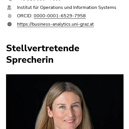
4)
Institut für Operations und Information Systems
Zu
den
ORCID:
0000-0001-6529-7958
Zusatzinformationen
https://business-analytics.uni-graz.at
(Zugriffstaste
5)
Zu
Stellvertretende
den
Sprecherin
Seiteneinstellungen
(Benutzer/Sprache)
(Zugriffstaste
8)
Zur
Suche
(Zugriffstaste
9)
Ende
dieses