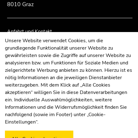
Seitenbereiche
Seitenbereiche
8010 Graz
Anfahrt und Kontakt
Kommunikation und Öffentlichkeitsarbeit
Unsere Website verwendet Cookies, um die
grundlegende Funktionalität unserer Website zu
Moodle
gewährleisten sowie die Zugriffe auf unserer Website zu
UNIGRAZonline
analysieren bzw. um Funktionen für Soziale Medien und
Impressum
zielgerichtete Werbung anbieten zu können. Hierzu ist es
Datenschutzerklärung
nötig Informationen an die jeweiligen Dienstanbieter
Cookie-Einstellungen
weiterzugeben. Mit dem Klick auf „Alle Cookies
Barrierefreiheitserklärung
akzeptieren“ willigen Sie in diese Datenverarbeitungen
ein. Individuelle Auswahlmöglichkeiten, weitere
Informationen und die Widerrufsmöglichkeit finden Sie
nachfolgend (sowie im Footer) unter „Cookie-
Wetterstation
Uni Graz
Einstellungen“.