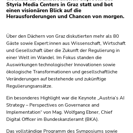
(Zugriffstaste
Styria Media Centers in Graz statt und bot
5)
einen visionären Blick auf die
Herausforderungen und Chancen von morgen.
Zu
den
Seiteneinstellungen
Über den Dächern von Graz diskutierten mehr als 80
(Benutzer/Sprache)
Gäste sowie Expert:innen aus Wissenschaft, Wirtschaft
(Zugriffstaste
und Gesellschaft über die Zukunft der Regulierung in
8)
einer Welt im Wandel. Im Fokus standen die
Zur
Auswirkungen technologischer Innovationen sowie
Suche
ökologische Transformationen und gesellschaftliche
(Zugriffstaste
Veränderungen auf bestehende und zukünftige
9)
Regulierungsansätze.
Ende
Ein besonderes Highlight war die Keynote „Austria’s AI
dieses
Strategy – Perspectives on Governance and
Seitenbereichs.
Implementation“ von Mag. Wolfgang Ebner, Chief
Zur
Digital Officer im Bundeskanzleramt (BKA).
Übersicht
der
Das vollständige Programm des Symposiums sowie