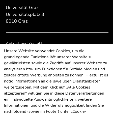
Seitenbereichs:
Seitenbereichs.
Seitenbereichs.
Zusatzinformationen:
Zur
Zur
Universität Graz
Übersicht
Übersicht
Universitätsplatz 3
der
der
8010 Graz
Seitenbereiche
Seitenbereiche
Anfahrt und Kontakt
Kommunikation und Öffentlichkeitsarbeit
Unsere Website verwendet Cookies, um die
grundlegende Funktionalität unserer Website zu
Moodle
gewährleisten sowie die Zugriffe auf unserer Website zu
UNIGRAZonline
analysieren bzw. um Funktionen für Soziale Medien und
Impressum
zielgerichtete Werbung anbieten zu können. Hierzu ist es
Datenschutzerklärung
nötig Informationen an die jeweiligen Dienstanbieter
Cookie-Einstellungen
weiterzugeben. Mit dem Klick auf „Alle Cookies
Barrierefreiheitserklärung
akzeptieren“ willigen Sie in diese Datenverarbeitungen
ein. Individuelle Auswahlmöglichkeiten, weitere
Informationen und die Widerrufsmöglichkeit finden Sie
nachfolgend (sowie im Footer) unter „Cookie-