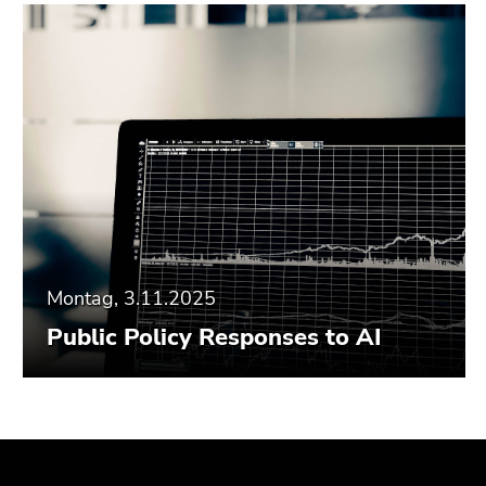
Montag, 3.11.2025
Public Policy Responses to AI
Beginn
Ende
Ende
des
dieses
dieses