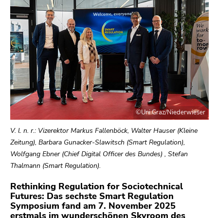
bestätigen
Sie diesen
Link.
Beginn
Zum
des
Inhalt
Seitenbereichs:
(Zugriffstaste
Seitenbereiche:
1)
Zur
Positionsanzeige
©Uni Graz/Niederwieser
(Zugriffstaste
2)
V. l. n. r.: Vizerektor Markus Fallenböck, Walter Hauser (Kleine
Zur
Zeitung), Barbara Gunacker-Slawitsch (Smart Regulation),
Hauptnavigation
Wolfgang Ebner (Chief Digital Officer des Bundes) , Stefan
(Zugriffstaste
Thalmann (Smart Regulation).
3)
Rethinking Regulation for Sociotechnical
Zu
Futures: Das sechste Smart Regulation
den
Symposium fand am 7. November 2025
Zusatzinformationen
erstmals im wunderschönen Skyroom des